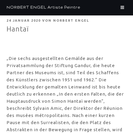
Zum
NORBERT ENGEL Artiste Peintre
Inhalt
springen
VERÖFFENTLICHT
24 JANUAR 2020
VON
NORBERT ENGEL
AM
Hantaï
„Die sechs ausgestellten Gemälde aus der
Privatsammlung der Stiftung Gandur, die heute
Partner des Museums ist, sind Teil des Schaffens
des Künstlers zwischen 1951 und 1962.“ Die
Entwicklung der gemalten Leinwand ist bis heute
deutlich zu erkennen „In den ersten Falten, die der
Hauptausdruck von Simon Hantaï werden“,
beschreibt Sylvain Amic, der Direktor der Réunion
des musées métropolitains. Nach einer kurzen
Pause mit den Surrealisten, die den Platz des
Abstrakten in der Bewegung in Frage stellen, wird