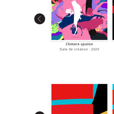
Chimere xi bis
Chimere upsilon
Date de création : 2020
Date de création : 2020