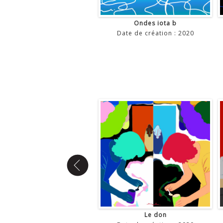
Ondes iota
Ondes iota b
Date de création : 2020
Date de création : 2020
Rrêverie
Le don