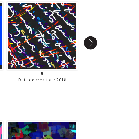
O
R
E
K
A
S
M
T
5
6
Date de création : 2018
Date de création : 201