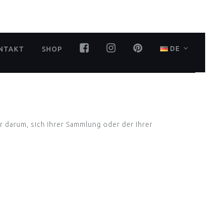
DE
NTAKT
SHOP
F
I
P
A
N
I
C
S
N
r darum, sich Ihrer Sammlung oder der Ihrer
E
T
T
B
A
E
O
G
R