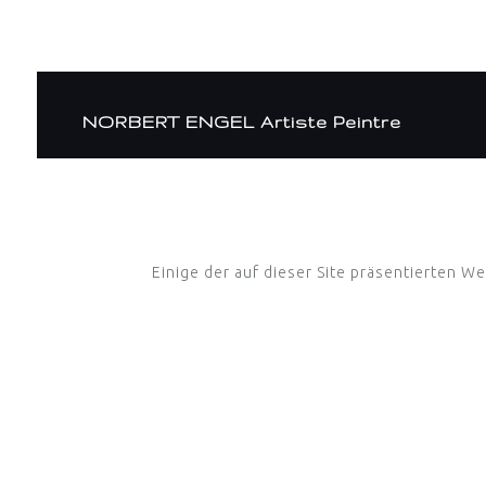
Zum
Inhalt
springen
NORBERT ENGEL Artiste Peintre
Einige der auf dieser Site präsentierten W