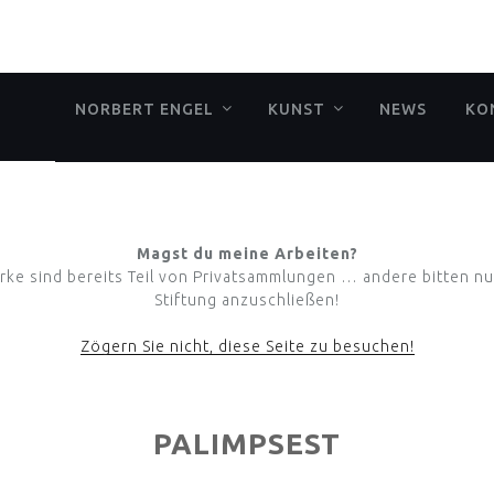
NORBERT ENGEL
KUNST
NEWS
KO
Magst du meine Arbeiten?
erke sind bereits Teil von Privatsammlungen … andere bitten nu
Stiftung anzuschließen!
Zögern Sie nicht, diese Seite zu besuchen!
PALIMPSEST