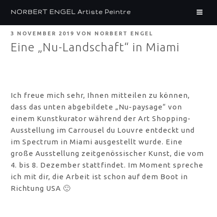
Zum
NORBERT ENGEL Artiste Peintre
Inhalt
springen
VERÖFFENTLICHT
3 NOVEMBER 2019
VON
NORBERT ENGEL
AM
Eine „Nu-Landschaft“ in Miami
Ich freue mich sehr, Ihnen mitteilen zu können,
dass das unten abgebildete „Nu-paysage“ von
einem Kunstkurator während der Art Shopping-
Ausstellung im Carrousel du Louvre entdeckt und
im Spectrum in Miami ausgestellt wurde. Eine
große Ausstellung zeitgenössischer Kunst, die vom
4. bis 8. Dezember stattfindet. Im Moment spreche
ich mit dir, die Arbeit ist schon auf dem Boot in
Richtung USA 🙂