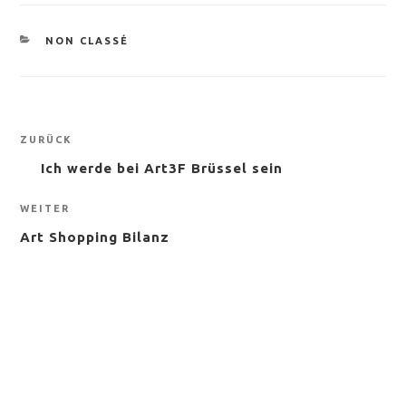
KATEGORIEN
NON CLASSÉ
Beitragsnavigation
Vorheriger
ZURÜCK
Beitrag
Ich werde bei Art3F Brüssel sein
Nächster
WEITER
Beitrag
Art Shopping Bilanz