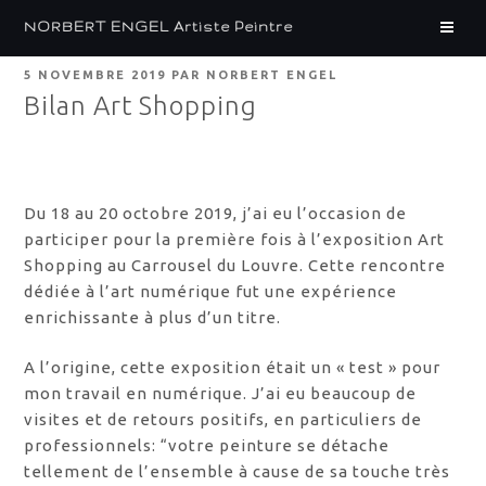
Aller
NORBERT ENGEL Artiste Peintre
au
contenu
PUBLIÉ
5 NOVEMBRE 2019
PAR
NORBERT ENGEL
principal
LE
Bilan Art Shopping
Du 18 au 20 octobre 2019, j’ai eu l’occasion de
participer pour la première fois à l’exposition Art
Shopping au Carrousel du Louvre. Cette rencontre
dédiée à l’art numérique fut une expérience
enrichissante à plus d’un titre.
A l’origine, cette exposition était un « test » pour
mon travail en numérique. J’ai eu beaucoup de
visites et de retours positifs, en particuliers de
professionnels: “votre peinture se détache
tellement de l’ensemble à cause de sa touche très